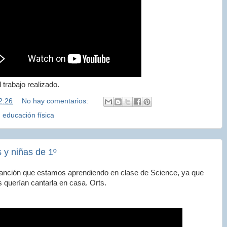
 trabajo realizado.
2:26
No hay comentarios:
,
educación física
 y niñas de 1º
canción que estamos aprendiendo en clase de Science, ya que
s querían cantarla en casa. Orts.