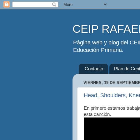
CEIP RAFAEL
Página web y blog del CEIP
Educación Primaria.
Contacto
Plan de Cent
VIERNES, 19 DE SEPTIEMBR
Head, Shoulders, Knee
En primero estamos trabajan
esta canción.