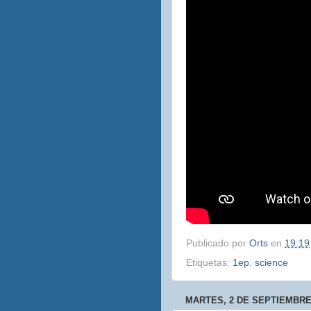
Publicado por
Orts
en
19:19
Etiquetas:
1ep
,
science
MARTES, 2 DE SEPTIEMBRE