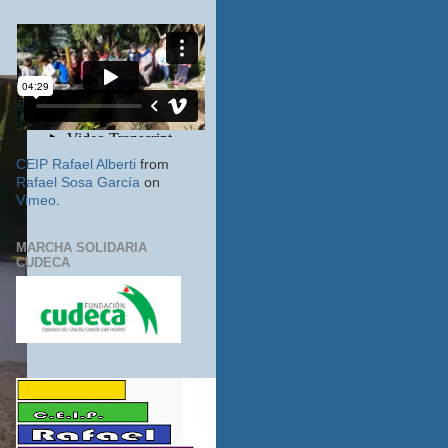
CEIP Rafael Alberti
from
Rafael Sosa García
on
Vimeo
.
MARCHA SOLIDARIA
CUDECA