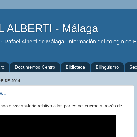
 ALBERTI - Málaga
 Rafael Alberti de Málaga. Información del colegio de Ed
ro
Documentos Centro
Biblioteca
Bilingüismo
Secr
E DE 2014
...
do el vocabulario relativo a las partes del cuerpo a través de