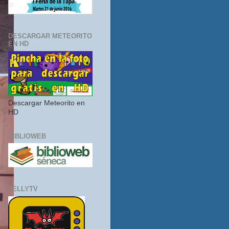
DESCARGAR METEORITO
EN HD
Descargar Meteorito en
HD
BIBLIOWEB
TELLYTV