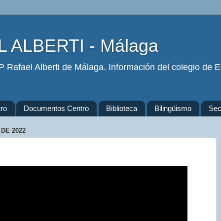
 ALBERTI - Málaga
 Rafael Alberti de Málaga. Información del colegio de Ed
ro
Documentos Centro
Biblioteca
Bilingüismo
Secr
 DE 2022