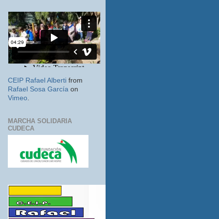
CEIP Rafael Alberti
from
Rafael Sosa García
on
Vimeo
.
MARCHA SOLIDARIA
CUDECA