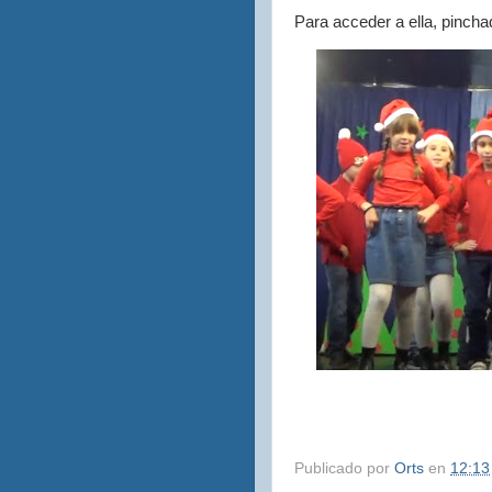
Para acceder a ella, pinch
Publicado por
Orts
en
12:13