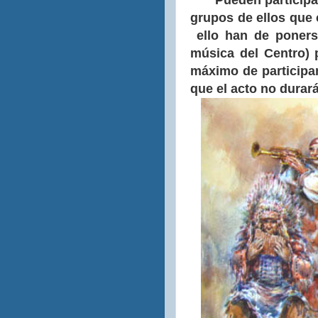
Pueden participar 
grupos de ellos que 
ello han de poners
música del Centro) 
máximo de participan
que el acto no durar