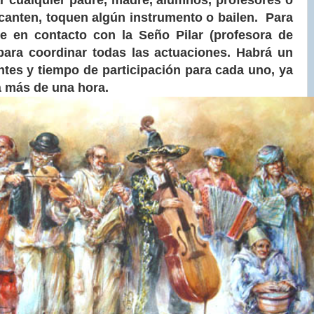
cualquier padre, madre, alumnos, profesores o
canten, toquen algún instrumento o bailen. Para
e en contacto con la Seño Pilar (profesora de
para coordinar todas las actuaciones. Habrá un
tes y tiempo de participación para cada uno, ya
á más de una hora.