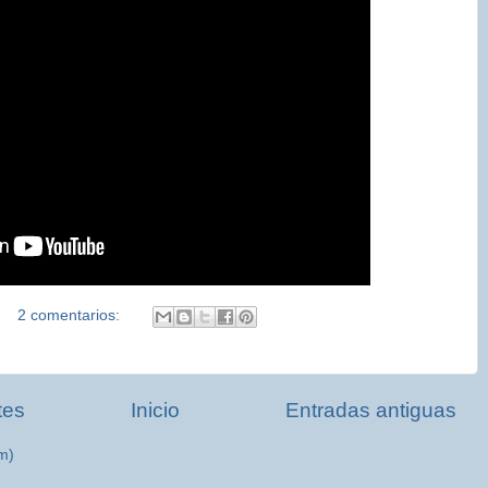
2 comentarios:
tes
Inicio
Entradas antiguas
m)