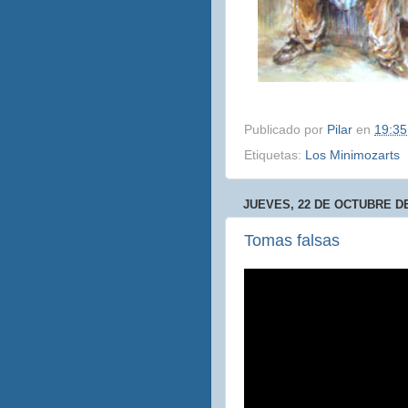
Publicado por
Pilar
en
19:35
Etiquetas:
Los Minimozarts
JUEVES, 22 DE OCTUBRE DE
Tomas falsas