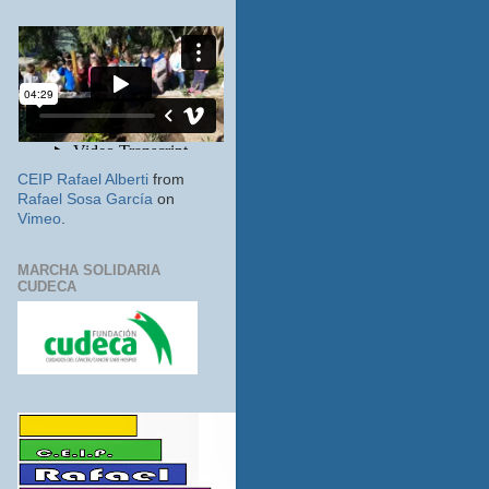
CEIP Rafael Alberti
from
Rafael Sosa García
on
Vimeo
.
MARCHA SOLIDARIA
CUDECA