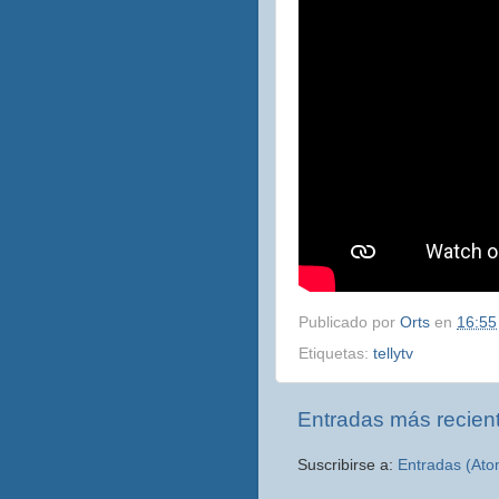
Publicado por
Orts
en
16:55
Etiquetas:
tellytv
Entradas más recien
Suscribirse a:
Entradas (Ato