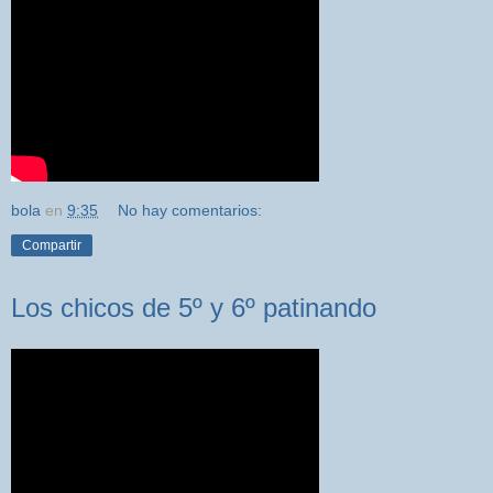
bola
en
9:35
No hay comentarios:
Compartir
Los chicos de 5º y 6º patinando