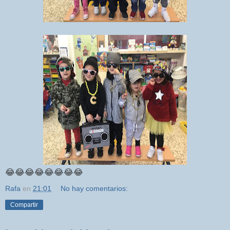
😂😂😂😂😂😂😂😂
Rafa
en
21:01
No hay comentarios:
Compartir