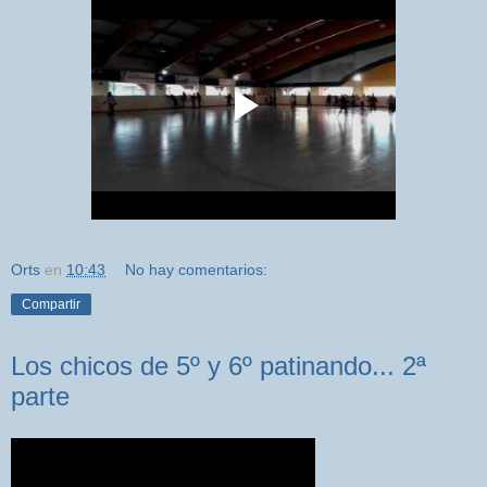
Orts
en
10:43
No hay comentarios:
Compartir
Los chicos de 5º y 6º patinando... 2ª
parte