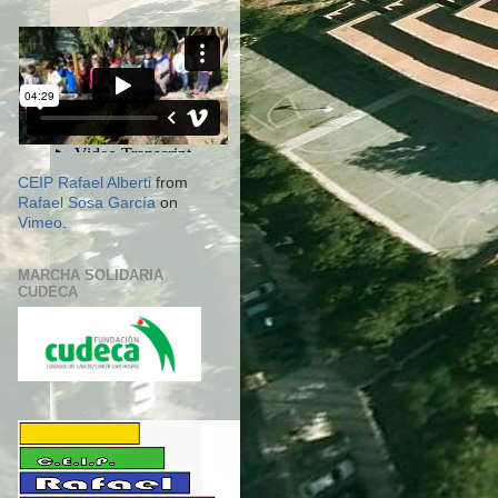
CEIP Rafael Alberti
from
Rafael Sosa García
on
Vimeo
.
MARCHA SOLIDARIA
CUDECA