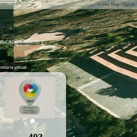
ucación Infantil y
etaría virtual