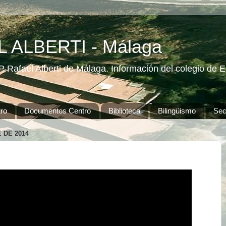
 ALBERTI - Málaga
 Rafael Alberti de Málaga. Información del colegio de Ed
ro
Documentos Centro
Biblioteca
Bilingüismo
Secr
 DE 2014