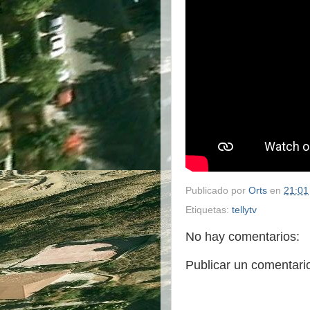
Publicado por
Orts
en
21:01
Etiquetas:
tellytv
No hay comentarios:
Publicar un comentari