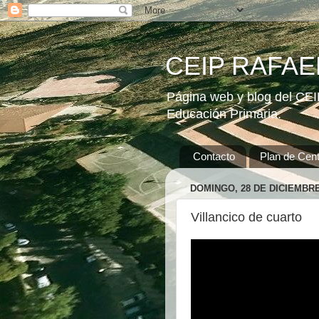
CEIP RAFAEL
Página web y blog del CEIP
Educación Primaria.
Contacto
Plan de Cent
DOMINGO, 28 DE DICIEMBRE
Villancico de cuarto