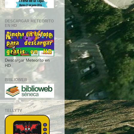
DESCARGAR METEORITO
EN HD
Descargar Meteorito en
HD
BIBLIOWEB
TELLYTV