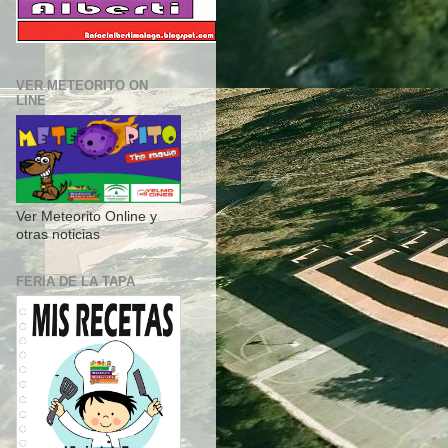
VER METEORITO ON
LINE
Ver Meteorito Online y
otras noticias
FERIA DE LA TAPA