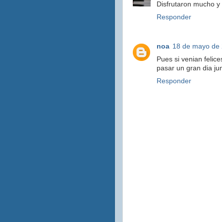
Disfrutaron mucho y
Responder
noa
18 de mayo de 
Pues si venian felic
pasar un gran dia ju
Responder