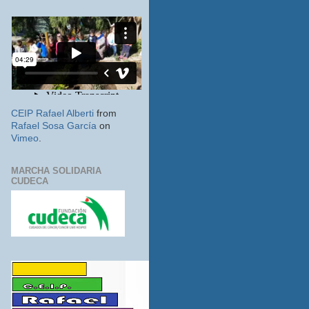
CEIP Rafael Alberti
from
Rafael Sosa García
on
Vimeo
.
MARCHA SOLIDARIA
CUDECA