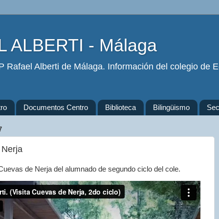
 ALBERTI - Málaga
 Rafael Alberti de Málaga. Información del colegio de Ed
ro
Documentos Centro
Biblioteca
Bilingüismo
Secr
7
 Nerja
 Cuevas de Nerja del alumnado de segundo ciclo del cole.