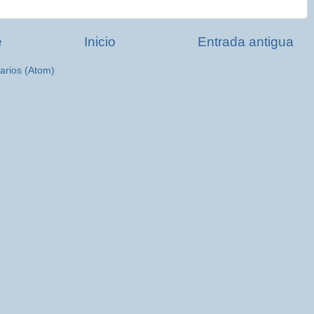
e
Inicio
Entrada antigua
arios (Atom)