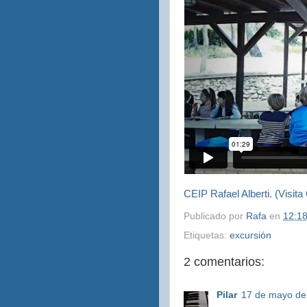
CEIP Rafael Alberti. (Visita
Publicado por
Rafa
en
12:1
Etiquetas:
excursión
2 comentarios:
Pilar
17 de mayo de 