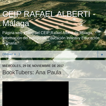
CEIP RAFAEL ALBERTI -
Málaga
Página web y blog del CEIP Rafael Alberti de Málaga.
Información del colegio de Educación Infantil y Educación
Primaria.
▼
MIÉRCOLES, 29 DE NOVIEMBRE DE 2017
BookTubers: Ana Paula