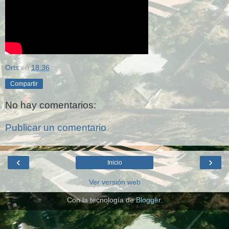
Orts
en
18:36
Compartir
No hay comentarios:
Publicar un comentario
‹
›
Inicio
Ver versión web
Con la tecnología de
Blogger
.