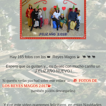
Hay 165 fotos con los 👑 Reyes Magos
💫 🐪 🐪 🐪
Espero que os gusten y... os deseo con mucho cariño un
¡FELIZ AÑO NUEVO !
Si queréis verlas pinchad sobre este enlace →
🎁 FOTOS DE
💫
LOS REYES MAGOS 2.017
(también podéis descargarlas)
Y con este video queremos felicitaros en estas Navidades