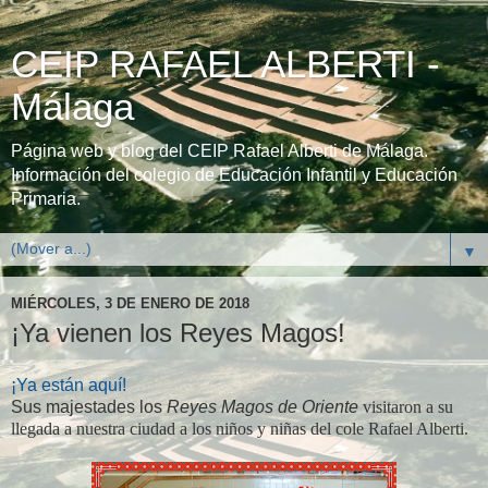
CEIP RAFAEL ALBERTI -
Málaga
Página web y blog del CEIP Rafael Alberti de Málaga.
Información del colegio de Educación Infantil y Educación
Primaria.
▼
MIÉRCOLES, 3 DE ENERO DE 2018
¡Ya vienen los Reyes Magos!
¡Ya están aquí!
Sus majestades los
Reyes Magos de Oriente
visitaron a su
llegada a nuestra ciudad a los niños y niñas del cole Rafael Alberti.