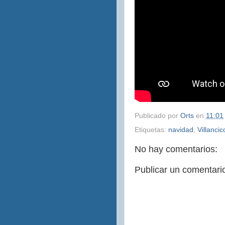
Publicado por
Orts
en
11:01
Etiquetas:
navidad
,
Villancic
No hay comentarios:
Publicar un comentari