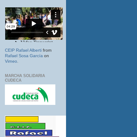
CEIP Rafael Alberti
from
Rafael Sosa García
on
Vimeo
.
MARCHA SOLIDARIA
CUDECA