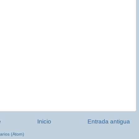
e
Inicio
Entrada antigua
arios (Atom)