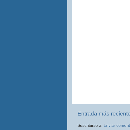
Entrada más recient
Suscribirse a:
Enviar coment