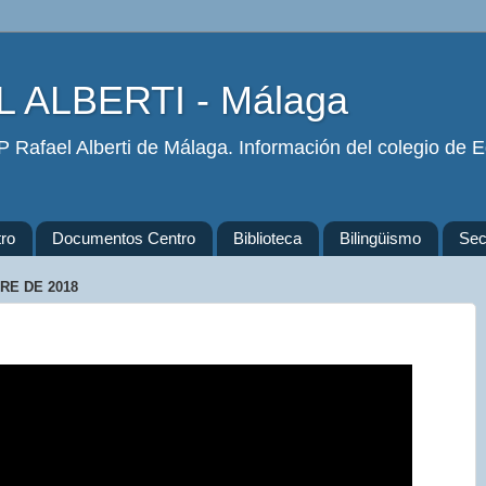
 ALBERTI - Málaga
 Rafael Alberti de Málaga. Información del colegio de Ed
ro
Documentos Centro
Biblioteca
Bilingüismo
Secr
RE DE 2018