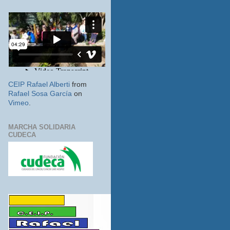
CEIP Rafael Alberti
from
Rafael Sosa García
on
Vimeo
.
MARCHA SOLIDARIA
CUDECA