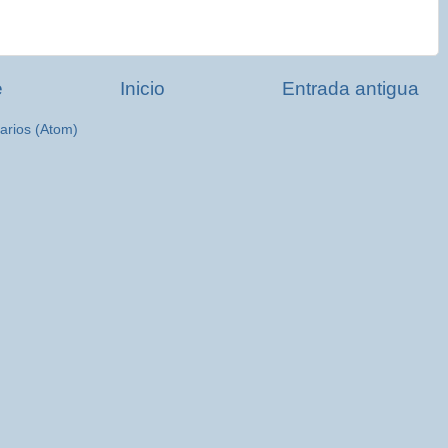
e
Inicio
Entrada antigua
arios (Atom)