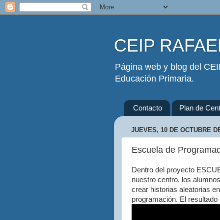
CEIP RAFAEL
Página web y blog del CEIP
Educación Primaria.
Contacto
Plan de Cent
JUEVES, 10 DE OCTUBRE DE
Escuela de Programado
Dentro del proyecto ESC
nuestro centro, los alumno
crear historias aleatorias 
programación. El resultado 