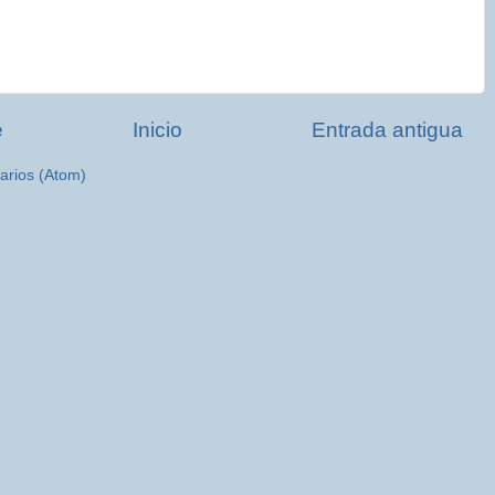
e
Inicio
Entrada antigua
arios (Atom)