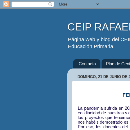
CEIP RAFAEL
Página web y blog del CEIP
Educación Primaria.
Contacto
Plan de Cent
DOMINGO, 21 DE JUNIO DE 
FE
La pandemia sufrida en 202
cotidianidad de nuestras v
los proyectos que tenáimo
nos habéis demostrado es 
Por eso, los docentes del 