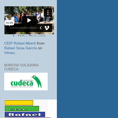
CEIP Rafael Alberti
from
Rafael Sosa García
on
Vimeo
.
MARCHA SOLIDARIA
CUDECA