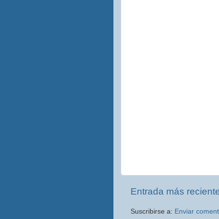
Entrada más recient
Suscribirse a:
Enviar coment