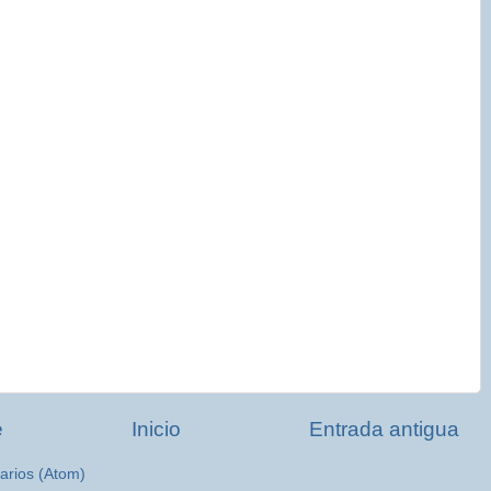
e
Inicio
Entrada antigua
arios (Atom)