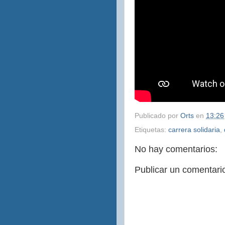
Publicado por
Orts
en
13:26
Etiquetas:
carrera solidaria
,
No hay comentarios:
Publicar un comentari