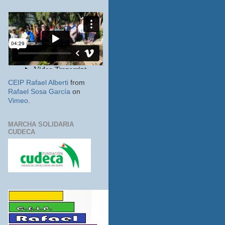
CEIP Rafael Alberti
from
Rafael Sosa García
on
Vimeo
.
MARCHA SOLIDARIA
CUDECA