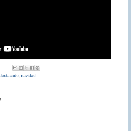
destacado
,
navidad
o