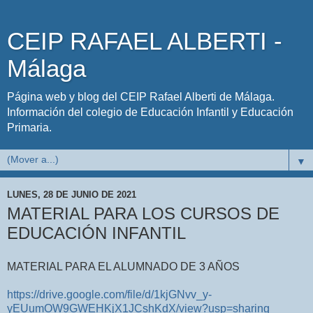
CEIP RAFAEL ALBERTI -
Málaga
Página web y blog del CEIP Rafael Alberti de Málaga.
Información del colegio de Educación Infantil y Educación
Primaria.
▼
LUNES, 28 DE JUNIO DE 2021
MATERIAL PARA LOS CURSOS DE
EDUCACIÓN INFANTIL
MATERIAL PARA EL ALUMNADO DE 3 AÑOS
https://drive.google.com/file/d/1kjGNvv_y-
yEUumOW9GWEHKjX1JCshKdX/view?usp=sharing