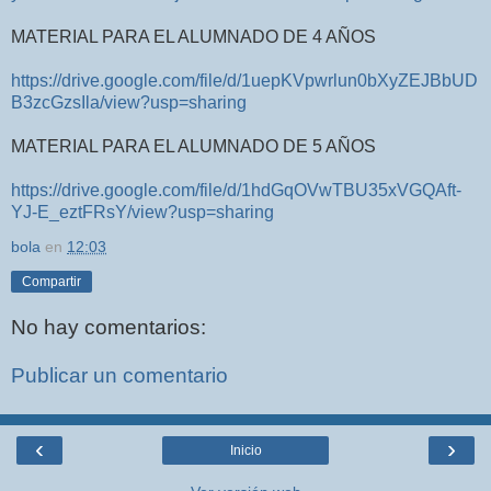
MATERIAL PARA EL ALUMNADO DE 4 AÑOS
https://drive.google.com/file/d/1uepKVpwrlun0bXyZEJBbUD
B3zcGzsIla/view?usp=sharing
MATERIAL PARA EL ALUMNADO DE 5 AÑOS
https://drive.google.com/file/d/1hdGqOVwTBU35xVGQAft-
YJ-E_eztFRsY/view?usp=sharing
bola
en
12:03
Compartir
No hay comentarios:
Publicar un comentario
‹
›
Inicio