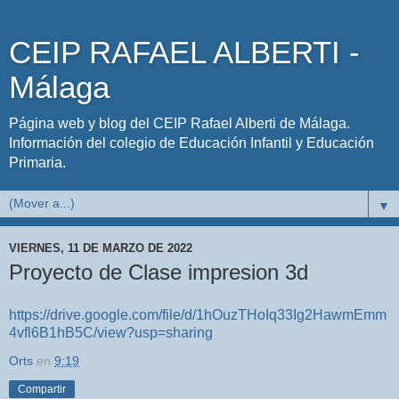
CEIP RAFAEL ALBERTI -
Málaga
Página web y blog del CEIP Rafael Alberti de Málaga.
Información del colegio de Educación Infantil y Educación
Primaria.
▼
VIERNES, 11 DE MARZO DE 2022
Proyecto de Clase impresion 3d
https://drive.google.com/file/d/1hOuzTHoIq33Ig2HawmEmm
4vfl6B1hB5C/view?usp=sharing
Orts
en
9:19
Compartir