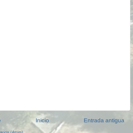
e
Inicio
Entrada antigua
arios (Atom)