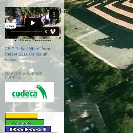
CEIP Rafael Alberti
from
Rafael Sosa García
on
Vimeo
.
MARCHA SOLIDARIA
CUDECA