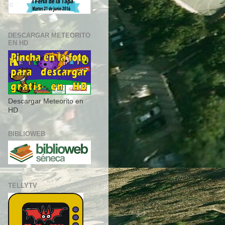
DESCARGAR METEORITO
EN HD
Descargar Meteorito en
HD
BIBLIOWEB
TELLYTV