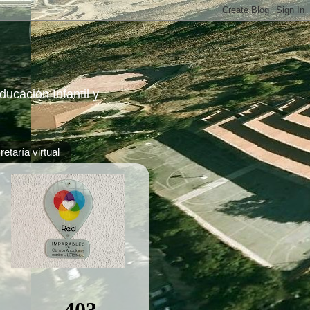
ucación Infantil y
etaría virtual