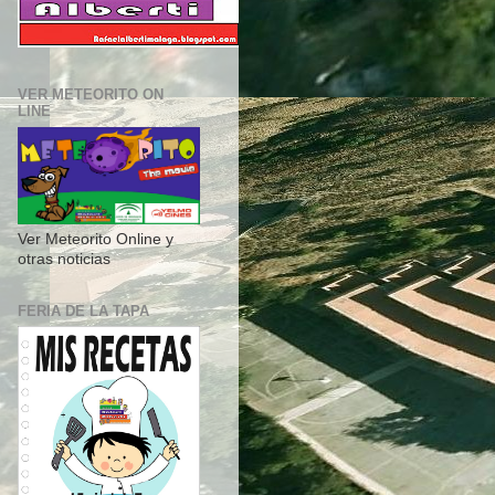
VER METEORITO ON
LINE
Ver Meteorito Online y
otras noticias
FERIA DE LA TAPA