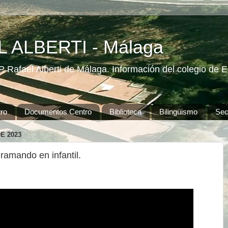
 ALBERTI - Málaga
 Rafael Alberti de Málaga. Información del colegio de Ed
ro
Documentos Centro
Biblioteca
Bilingüismo
Secr
E 2023
amando en infantil.