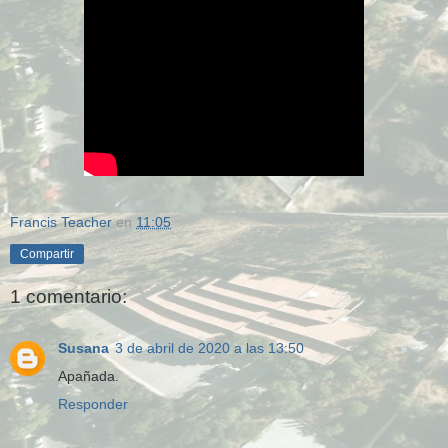
Francis Teacher
en
11:05
Compartir
1 comentario:
Susana
3 de abril de 2020 a las 13:50
Apañada.
Responder