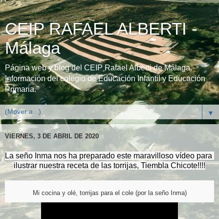
CEIP RAFAEL ALBERTI -
Málaga
Página web y blog del CEIP Rafael Alberti de Málaga.
Información del colegio de Educación Infantil y Educación
Primaria.
▼
VIERNES, 3 DE ABRIL DE 2020
La seño Inma nos ha preparado este maravilloso vídeo para 
ilustrar nuestra receta de las torrijas, Tiembla Chicote!!!!
Mi cocina y olé, torrijas para el cole (por la seño Inma)