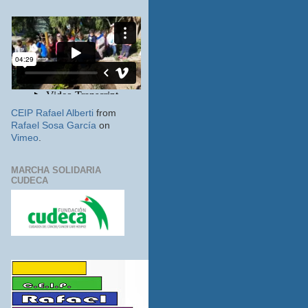
CEIP Rafael Alberti
from
Rafael Sosa García
on
Vimeo
.
MARCHA SOLIDARIA
CUDECA