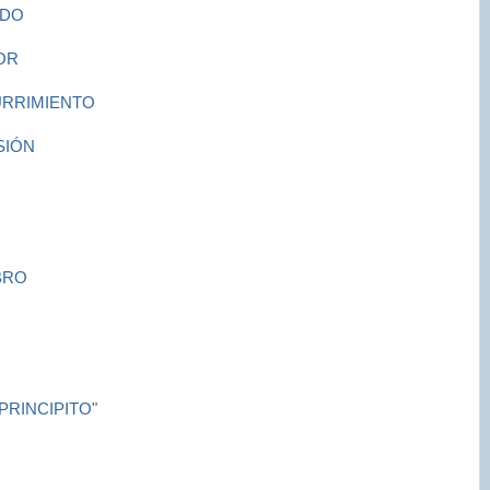
EDO
OR
URRIMIENTO
SIÓN
BRO
PRINCIPITO"