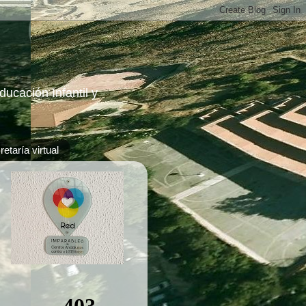
ucación Infantil y
etaría virtual