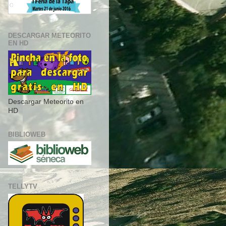
DESCARGAR METEORITO
EN HD
Descargar Meteorito en
HD
BIBLIOWEB
TELLYTV