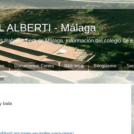
 ALBERTI - Málaga
 Rafael Alberti de Málaga. Información del colegio de Ed
ro
Documentos Centro
Biblioteca
Bilingüismo
Secr
20
 baila
e/blog/canciones-en-ingles-para-ninos/