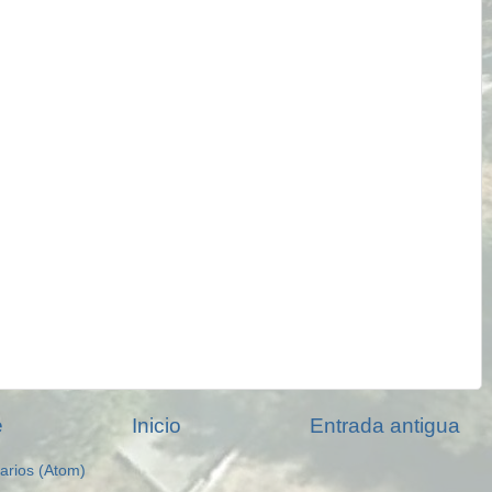
e
Inicio
Entrada antigua
arios (Atom)