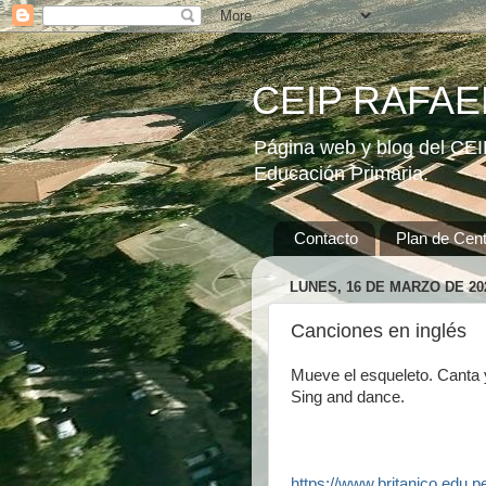
CEIP RAFAEL
Página web y blog del CEIP
Educación Primaria.
Contacto
Plan de Cent
LUNES, 16 DE MARZO DE 20
Canciones en inglés
Mueve el esqueleto. Canta y
Sing and dance.
https://www.britanico.edu.p