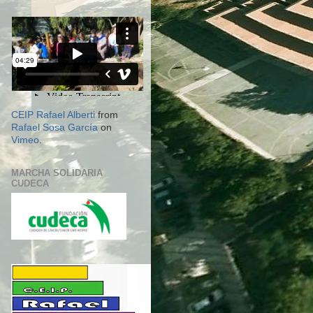
CEIP Rafael Alberti
from
Rafael Sosa García
on
Vimeo
.
MARCHA SOLIDARIA
CUDECA