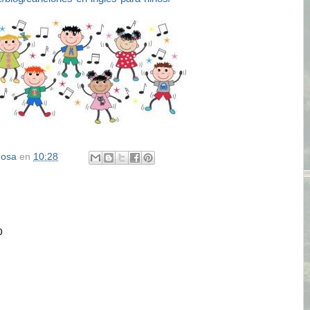
inosa
en
10:28
o