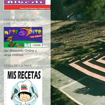
VER METEORITO ON
LINE
Ver Meteorito Online y
otras noticias
FERIA DE LA TAPA