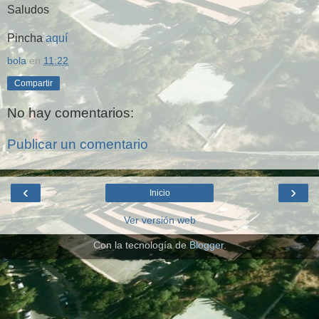
Saludos
Pincha
aquí
bola
en
11:22
Compartir
No hay comentarios:
Publicar un comentario
‹
›
Inicio
Ver versión web
Con la tecnología de
Blogger
.