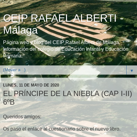
CEIP RAFAEL ALBERTI -
Málaga
Página web y blog del CEIP Rafael Alberti de Málaga.
Información del colegio de Educación Infantil y Educación
Primaria.
▼
LUNES, 11 DE MAYO DE 2020
EL PRÍNCIPE DE LA NIEBLA (CAP I-II)
6ºB
Queridos amigos:
Os paso el enlace al cuestionario sobre el nuevo libro.