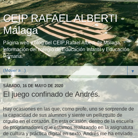
CEIP RAFAEL ALBERTI -
Málaga
Página web y blog del CEIP Rafael Alberti de Málaga.
Información del colegio de Educación Infantil y Educación
Primaria.
▼
SÁBADO, 16 DE MAYO DE 2020
El juego confinado de Andrés.
Hay ocasiones en las que, como profe, uno se sorprende de
la capacidad de sus alumnos y siente un pellizquito de
orgullo en el corazón. En esta ocasión, dentro de la escuela
de programadores que estamos realizando en la asignatura
de cultura y práctica digital en sexto, Andrés me ha enviado