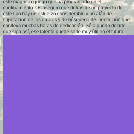
este magnífico juego que ha programado en el
confinamiento. Os aseguro que detrás de un proyecto de
este tipo hay un esfuerzo considerable y un afán de
superación de los errores y de búsqueda de perfección que
conlleva muchas horas de dedicación. Sólo puedo decirle
que siga así, ese talento puede serle muy útil en el futuro.